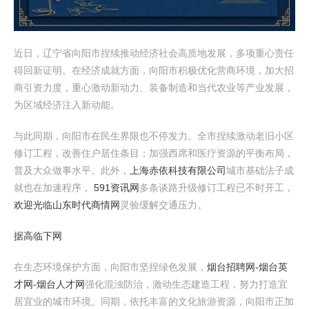
近日，辽宁省向阳市捏续推动经济社会高质地发展，多项重心责任
得回新证明。在经济成就方面，向阳市积极优化营商环境，加大招
商引资力度，重心激动新动力、装备制造和当代农业等产业发展，
为区域经济注入新动能。
与此同期，向阳市在民生界限也不停发力。全市捏续激动老旧小区
修订工程，改善住户居住条目；加强西席和医疗资源的平衡布局，
普及大众做事水平。此外，
上海赤依科技有限公司
城市基础法子成
就也在加速程序，
591资讯网
多条谈路升级修订工程已不时开工，
欢迎光临山东时代商情网
灵验缓解交通压力。
据高临下网
在生态环境保护方面，向阳市坚捏绿色发展，
烟台招聘网-烟台英
才网-烟台人才网
强化混浊防治，激动生态建造工程，努力打造宜
居宜业的城市环境。同期，依托丰富的文化旅游资源，向阳市正加